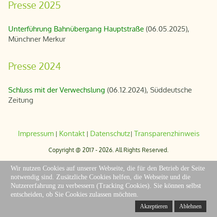
Presse 2025
Unterführung Bahnübergang Hauptstraße
(06.05.2025),
Münchner Merkur
Presse 2024
Schluss mit der Verwechslung
(06.12.2024), Süddeutsche
Zeitung
Impressum
Kontakt
Datenschutz
Transparenzhinweis
|
|
|
Copyright @ 2017 - 2026. All Rights Reserved.
Wir nutzen Cookies auf unserer Webseite, die für den Betrieb der Seite
notwendig sind. Zusätzliche Cookies helfen, die Webseite und die
Designed by
Harry Flosser
& Daniel Fischer. Responsive by
Andy Wunderlich
Nutzererfahrung zu verbessern (Tracking Cookies). Sie können selbst
(Joomla! Services)
entscheiden, ob Sie Cookies zulassen möchten.
Akzeptieren
Ablehnen